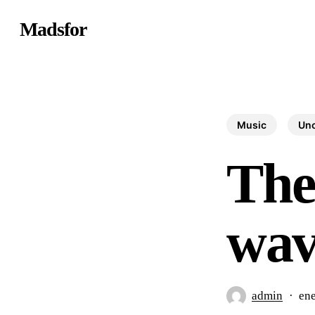
Skip
Madsfor
to
main
content
Music
Unc
The
wav
admin
ene