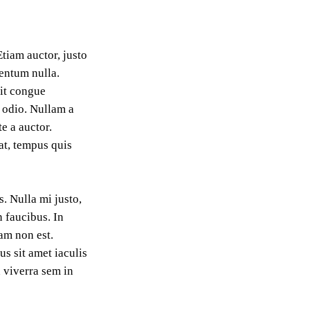
Etiam auctor, justo
mentum nulla.
lit congue
n odio. Nullam a
e a auctor.
 at, tempus quis
s. Nulla mi justo,
n faucibus. In
uam non est.
us sit amet iaculis
n viverra sem in