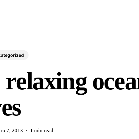
ategorized
 relaxing oce
es
ro 7, 2013
1 min read