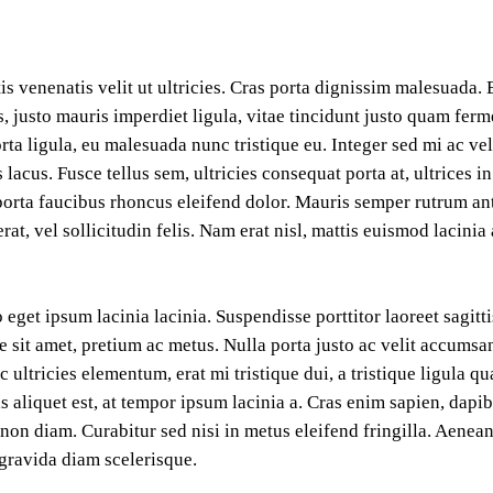
s venenatis velit ut ultricies. Cras porta dignissim malesuada. 
ces, justo mauris imperdiet ligula, vitae tincidunt justo quam fer
ta ligula, eu malesuada nunc tristique eu. Integer sed mi ac ve
 lacus. Fusce tellus sem, ultricies consequat porta at, ultrices i
 porta faucibus rhoncus eleifend dolor. Mauris semper rutrum ant
at, vel sollicitudin felis. Nam erat nisl, mattis euismod lacinia
eget ipsum lacinia lacinia. Suspendisse porttitor laoreet sagitti
e sit amet, pretium ac metus. Nulla porta justo ac velit accumsa
c ultricies elementum, erat mi tristique dui, a tristique ligula q
 aliquet est, at tempor ipsum lacinia a. Cras enim sapien, dapib
 non diam. Curabitur sed nisi in metus eleifend fringilla. Aenea
gravida diam scelerisque.