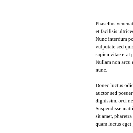
Phasellus venenati
et facilisis ultri
Nunc interdum por
vulputate sed quis
sapien vitae erat
Nullam non arcu er
nunc.
Donec luctus odio 
auctor sed posuer
dignissim, orci ne
Suspendisse mattis
sit amet, pharetra
quam luctus eget 